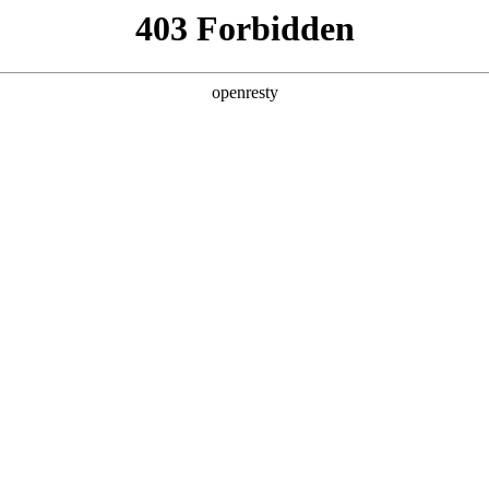
您需要什么帮助？
请填写您的相关情况，我们将及时联系您反馈处
*
公司
*
姓名
*
电话